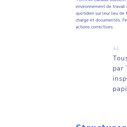
Structurer
suivi des 
Une réunion de production 
le transport, la santé et 
suivre les problématiques
ses tâches, sans perdre d
problèmes efficacement.
Quan
la f