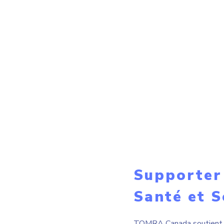
Supporter
Santé et S
TOMRA Canada soutient so
environnement de travail s
quotidien sur leur lieu de 
charge et documentés. Fin
actions correctives.
Tous
par 
insp
papi