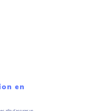
ion en
s afin d’assurer un
des inspections au
nts sont aussitôt pris en
mps réel une gestion des
ent
des
du