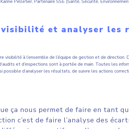
ue ça nous permet de faire en tant q
ction c’est de faire l’analyse des écart
différents correctifs que l’on a sur le
cher, s’assurer que les suivis sont fait
Marie Fleurant, Directrice Stratégie et Développement Organis
 TOMRA Canada
e du groupe TOMRA, une compagnie norvégienne. TOMRA Canad
e une centaine d’employés. L’entreprise offre des solutions de 
fournit des services de maintenance et de réparation. TOMRA o
es d’aluminium et de consignes au Québec.