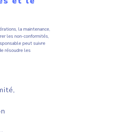
on
t)
 rapports
. Dans un environnement
rmations sont
ives et d’assurer