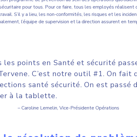
– Caroline Lemelin, Vice-Présidente Opérations
 la résolution de problème
actions
a lieu chaque matin pour suivre les points qui concernent les op
sécurité et la production. Les équipes peuvent collaborer pour g
 soulevées et traiter les opportunités d’amélioration. Chaque r
e temps, ni d’information. Les notes sont claires et permettent 
d on est confronté à une non-confor
açon dont on va le traiter, c’est