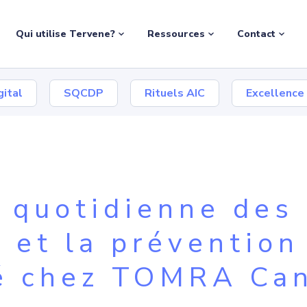
Qui utilise Tervene?
Ressources
Contact
ital
SQCDP
Rituels AIC
Excellence
n quotidienne des
 et la prévention
té chez TOMRA Ca