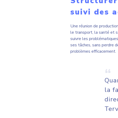
dire
Terv
–
Gagner en 
d’audits
Tervene offre une meilleur
zéro-papier, les rapports 
documentées et il est ains
l’amélioration continue.