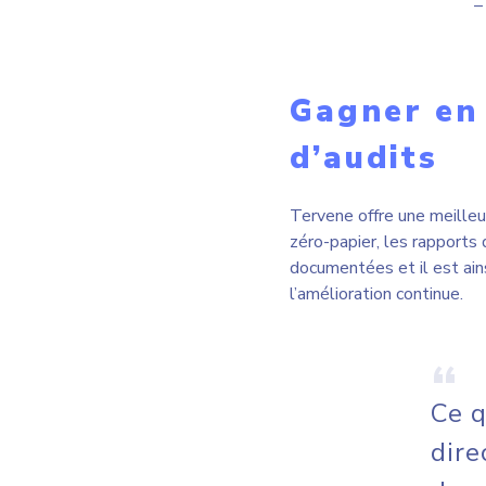
Ce q
dire
des 
plan
– Anne-
À propos
TOMRA Canada fait parti
1984 à Montréal et emploi
contenants consignés et 
de traitement des matièr