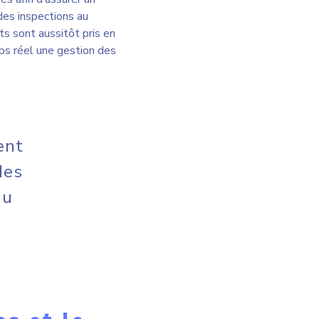
s et le
érations, la maintenance,
érer les non-conformités,
esponsable peut suivre
de résoudre les
mité,