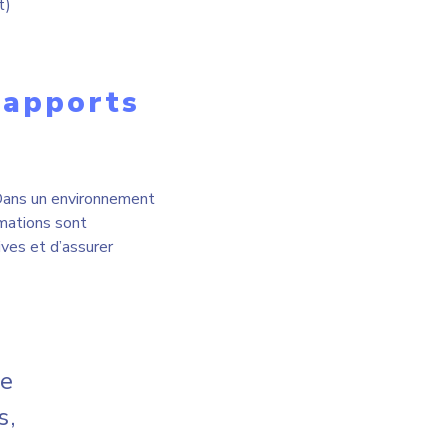
ue
s,
s.
ationnel
a est établi depuis
collecte et de tri des
père également une usine