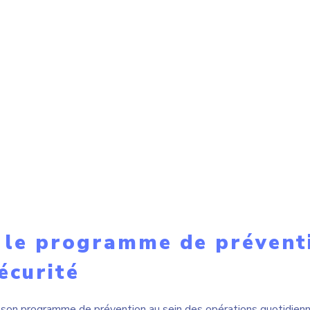
 le programme de prévent
écurité
n programme de prévention au sein des opérations quotidienne
écuritaire pour tous. Pour ce faire, tous les employés réalisent 
travail. S’il y a lieu, les non-conformités, les risques et les incide
alement, l’équipe de supervision et la direction assurent en te
 les points en Santé et sécurité pass
Tervene. C’est notre outil #1. On fait 
ections santé sécurité. On est passé 
er à la tablette.