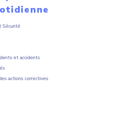
otidienne
t Sécurité
dents et accidents
tés
es actions correctives