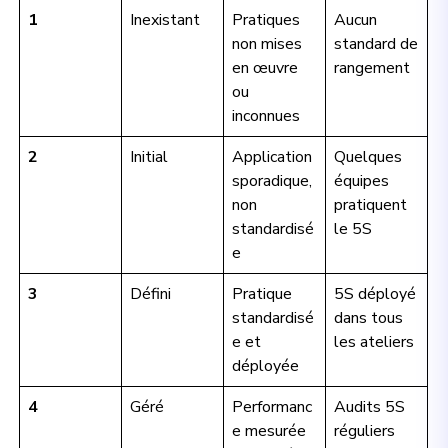
1
Inexistant
Pratiques
Aucun
non mises
standard de
en œuvre
rangement
ou
inconnues
2
Initial
Application
Quelques
sporadique,
équipes
non
pratiquent
standardisé
le 5S
e
3
Défini
Pratique
5S déployé
standardisé
dans tous
e et
les ateliers
déployée
4
Géré
Performanc
Audits 5S
e mesurée
réguliers