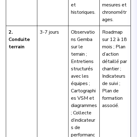
et
mesures et
historiques.
chronométr
ages.
2.
3-7 jours
Observatio
Roadmap
Conduite
ns Gemba
sur 12 à 18
terrain
sur le
mois ; Plan
terrain ;
d’action
Entretiens
détaillé par
structurés
chantier ;
avec les
Indicateurs
équipes ;
de suivi ;
Cartographi
Plan de
es VSM et
formation
diagrammes
associé.
; Collecte
d’indicateur
s de
performanc