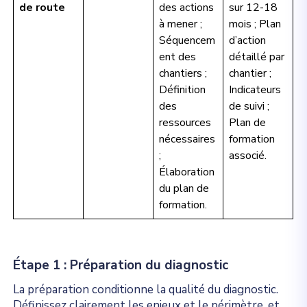
de route
des actions
sur 12-18
à mener ;
mois ; Plan
Séquencem
d’action
ent des
détaillé par
chantiers ;
chantier ;
Définition
Indicateurs
des
de suivi ;
ressources
Plan de
nécessaires
formation
;
associé.
Élaboration
du plan de
formation.
Étape 1 : Préparation du diagnostic
La préparation conditionne la qualité du diagnostic.
Définissez clairement les enjeux et le périmètre, et