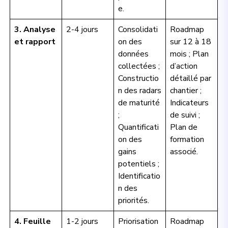
e.
3. Analyse
2-4 jours
Consolidati
Roadmap
et rapport
on des
sur 12 à 18
données
mois ; Plan
collectées ;
d’action
Constructio
détaillé par
n des radars
chantier ;
de maturité
Indicateurs
;
de suivi ;
Quantificati
Plan de
on des
formation
gains
associé.
potentiels ;
Identificatio
n des
priorités.
4. Feuille
1-2 jours
Priorisation
Roadmap