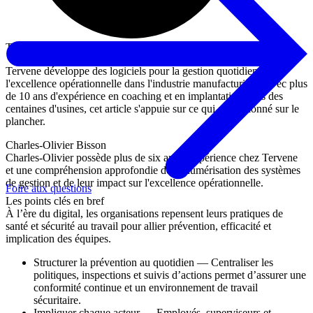
Tervene Québec
Tervene développe des logiciels pour la gestion quotidienne et
l'excellence opérationnelle dans l'industrie manufacturière. Avec plus
de 10 ans d'expérience en coaching et en implantation dans des
centaines d'usines, cet article s'appuie sur ce qui a fonctionné sur le
plancher.
Charles-Olivier Bisson
Charles-Olivier possède plus de six ans d'expérience chez Tervene
et une compréhension approfondie de la numérisation des systèmes
de gestion et de leur impact sur l'excellence opérationnelle.
Foire aux questions
Les points clés en bref
À l’ère du digital, les organisations repensent leurs pratiques de
santé et sécurité au travail pour allier prévention, efficacité et
implication des équipes.
Structurer la prévention au quotidien — Centraliser les
politiques, inspections et suivis d’actions permet d’assurer une
conformité continue et un environnement de travail
sécuritaire.
Impliquer chaque acteur — Employés, superviseurs et