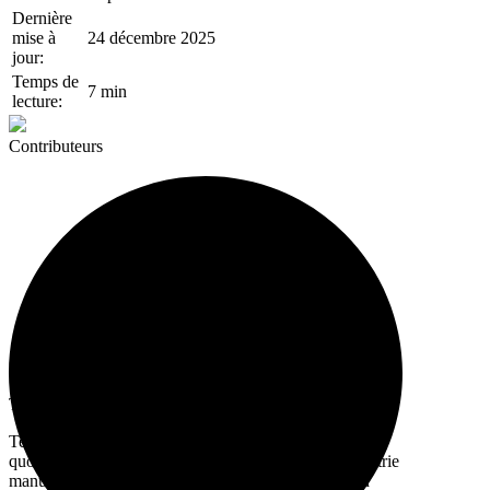
Dernière
mise à
24 décembre 2025
jour:
Temps de
7 min
lecture:
Contributeurs
Tervene Québec
Tervene développe des logiciels pour la gestion
quotidienne et l'excellence opérationnelle dans l'industrie
manufacturière. Avec plus de 10 ans d'expérience en