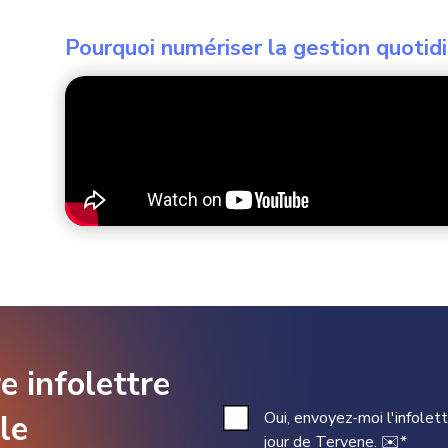
Pourquoi numériser la gestion quotid
 infolettre
Oui, envoyez-moi l'infolet
le
jour de Tervene. ✉️
*