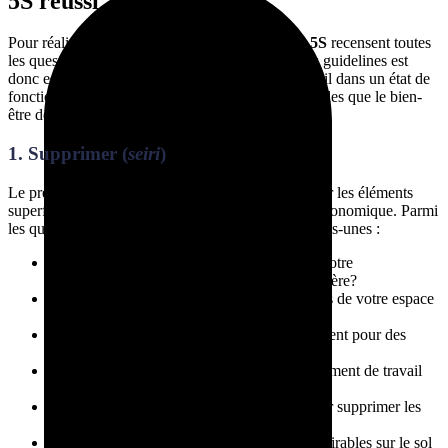
5S réussi
Pour réaliser des audits complets, les
checklists 5S
recensent toutes
les questions relatives à cette méthode. Suivre ces guidelines est
donc essentiel pour maintenir vos espaces de travail dans un état de
fonctionnement optimal. De même, c’est grâce à elles que le bien-
être de vos employés sera assuré.
1. Supprimer (
seiri
)
Le premier pilier du chantier 5S consiste à identifier les éléments
superflus et à créer un environnement de travail ergonomique. Parmi
les questions qui peuvent se poser, en voici quelques-unes :
Utilisez-vous tous les outils et machines de votre
environnement de travail
de manière régulière?
Avez-vous identifié et retiré les objets inutiles de votre espace
de travail?
Les tiroirs et rangements servent-ils uniquement pour des
éléments essentiels?
Les documents stockés dans votre environnement de travail
sont-ils tous nécessaires?
Avez-vous évalué les zones de stockage pour supprimer les
stocks excédentaires?
Y a-t-il des accessoires ou équipements indésirables sur le sol