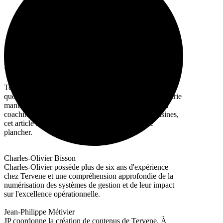
Tervene Québec
Tervene développe des logiciels pour la gestion
quotidienne et l'excellence opérationnelle dans l'industrie
manufacturière. Avec plus de 10 ans d'expérience en
coaching et en implantation dans des centaines d'usines,
cet article s'appuie sur ce qui a fonctionné sur le
plancher.
Charles-Olivier Bisson
Charles-Olivier possède plus de six ans d'expérience
chez Tervene et une compréhension approfondie de la
numérisation des systèmes de gestion et de leur impact
sur l'excellence opérationnelle.
Jean-Philippe Métivier
JP coordonne la création de contenus de Tervene. À