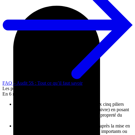
FAQ – Audit 5S : Tout ce qu’il faut savoir
Les points clés en bref
En 6 minutes, vous allez découvrir :
L’audit 5S permet d’évaluer la conformité aux cinq piliers
(Supprimer, Situer, Scintiller, Standardiser, Suivre) en posant
des questions précises sur l’organisation et la propreté du
poste de travail.
Il doit être réalisé à différents moments clés : après la mise en
œuvre d’un chantier 5S, lors de changements importants ou