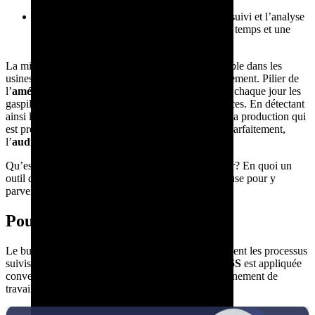
en amont d’inspections qualité.
Les outils digitaux facilitent la réalisation, le suivi et l’analyse
des audits, offrant plus de rigueur, de gain de temps et une
meilleure traçabilité que les supports papier.
La mise en place d’un
chantier 5S
est incontournable dans les
usines souhaitant optimiser leur mode de fonctionnement. Pilier de
l’
amélioration continue
, ce système aide à réduire chaque jour les
gaspillages de temps, de mouvements et de ressources. En détectant
ainsi les failles de façon préventive, c’est l’arrêt de la production qui
est prévenu. Et pour s’assurer que tout fonctionne parfaitement,
l’
audit 5S
doit être effectué régulièrement.
Qu’est-ce qu’un audit 5S? Comment bien le réaliser? En quoi un
outil digital tel que Tervene est-il d’une aide précieuse pour y
parvenir?
Pourquoi réaliser un audit 5S?
Le but de l’
audit 5S
est simple : évaluer régulièrement les processus
suivis sur le terrain pour s’assurer que la
méthode 5S
est appliquée
convenablement et maintenir la qualité de l’environnement de
travail. Cela permet de tirer profit de ses bénéfices.