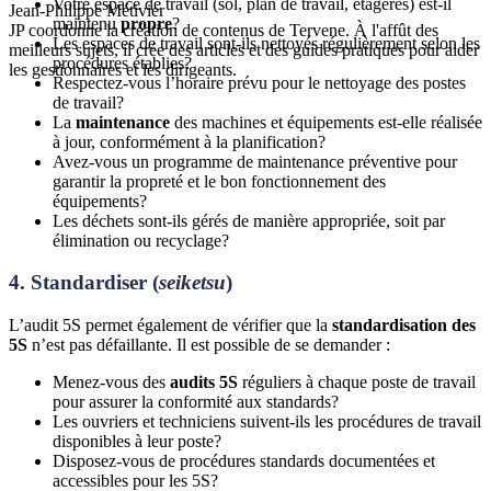
Votre espace de travail (sol, plan de travail, étagères) est-il
Jean-Philippe Métivier
maintenu
propre
?
JP coordonne la création de contenus de Tervene. À l'affût des
Les espaces de travail sont-ils nettoyés régulièrement selon les
meilleurs sujets, il crée des articles et des guides pratiques pour aider
procédures établies?
les gestionnaires et les dirigeants.
Respectez-vous l’horaire prévu pour le nettoyage des postes
de travail?
La
maintenance
des machines et équipements est-elle réalisée
à jour, conformément à la planification?
Avez-vous un programme de maintenance préventive pour
garantir la propreté et le bon fonctionnement des
équipements?
Les déchets sont-ils gérés de manière appropriée, soit par
élimination ou recyclage?
4. Standardiser (
seiketsu
)
L’audit 5S permet également de vérifier que la
standardisation des
5S
n’est pas défaillante. Il est possible de se demander :
Menez-vous des
audits 5S
réguliers à chaque poste de travail
pour assurer la conformité aux standards?
Les ouvriers et techniciens suivent-ils les procédures de travail
disponibles à leur poste?
Disposez-vous de procédures standards documentées et
accessibles pour les 5S?