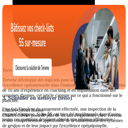
Tervene Québec
Tervene développe des logiciels pour la gestion quotidienne et
l'excellence opérationnelle dans l'industrie manufacturière. Avec plus
de 10 ans d'expérience en coaching et en implantation dans des
centaines d'usines, cet article s'appuie sur ce qui a fonctionné sur le
3. Scintiller ou nettoyer (
seiso
)
plancher.
Une fois l’analyse du rangement effectuée, une inspection de la
Charles-Olivier Bisson
propreté s’impose. Si
les 5S
ont bien été implémentés dans l’usine,
Charles-Olivier possède plus de six ans d'expérience chez Tervene
toutes ces questions devraient obtenir une réponse affirmative.
et une compréhension approfondie de la numérisation des systèmes
de gestion et de leur impact sur l'excellence opérationnelle.