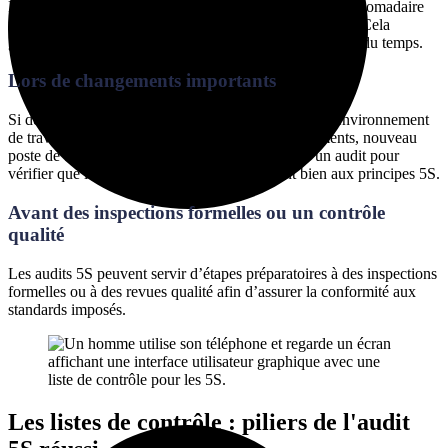
Planifier des audits réguliers sur une base régulière (hebdomadaire
ou mensuelle) permet de maintenir les standards établis. Cela
garantit le respect des pratiques 5S par les équipes au fil du temps.
Lors de changements importants
Si des changements importants sont apportés dans l’environnement
de travail (nouveaux processus, nouveaux équipements, nouveau
poste de travail, etc.), il est nécessaire de réaliser un audit pour
vérifier que les nouvelles pratiques s’intègrent bien aux principes 5S.
Avant des inspections formelles ou un contrôle
qualité
Les audits 5S peuvent servir d’étapes préparatoires à des inspections
formelles ou à des revues qualité afin d’assurer la conformité aux
standards imposés.
Les listes de contrôle : piliers de l'audit