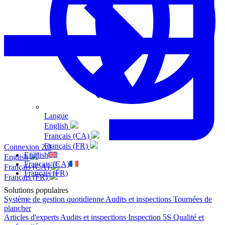
Langue
English
Français (CA)
Français (FR)
Connexion 2.0
English
English
Français (CA)
Français (CA)
Français (FR)
Français (FR)
Solutions populaires
Système de gestion quotidienne
Audits et inspections
Tournées de
plancher
Articles d'experts
Audits et inspections
Inspection 5S
Qualité et