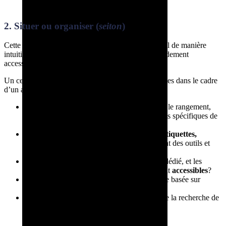
pouvant causer des accidents?
2. Situer ou organiser (
seiton
)
Cette seconde étape vise à trier son espace de travail de manière
intuitive pour limiter les mouvements et rendre rapidement
accessibles les objets et machines les plus utilisés.
Un certain nombre de questions sont donc pertinentes dans le cadre
d’un audit 5S :
Avez-vous établi des procédures claires pour le rangement,
avec une documentation sur les emplacements spécifiques de
chaque élément?
Avez-vous mis en place un système visuel (
étiquettes,
symboles, dessins
) pour faciliter le rangement des outils et
équipements?
Chaque outil dispose-t-il d’un emplacement dédié, et les
objets fréquemment utilisés sont-ils facilement
accessibles
?
Le rangement de vos outils suit-il une logique basée sur
l’
ordre d’utilisation
dans les processus?
Rencontrez-vous des
pertes de temps
lors de la recherche de
matériel ou de documents?