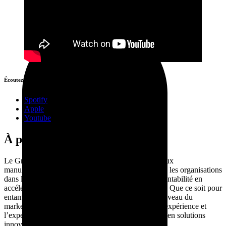
Écoutez-le plus tard:
Spotify
Apple
Youtube
À propos du Groupe Lakhos
Le Groupe Lakhos est la firme numérique dédiée aux
manufacturiers innovants. L’entreprise accompagne les organisations
dans l’amélioration de leur productivité et de leur rentabilité en
accélérant la numérisation de leur expérience client. Que ce soit pour
entamer ou poursuivre la transition numérique au niveau du
marketing, des ventes et du service à la clientèle, l’expérience et
l’expertise de l’équipe sauront transformer les défis en solutions
innovantes et adaptées aux objectifs.