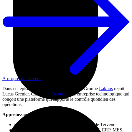
À propos de Tervene
Dans cet épisode, Simon Lemire de chez le Groupe
Lakhos
reçoit
Lucas Grenier, CEO chez
Tervene
, une entreprise technologique qui
conçoit une plateforme qui supporte le contrôle quotidien des
opérations.
Apprenez-en plus dans ce podcast sur:
Le parcours de Lucas Grenier et les débuts de Tervene
Les différents systèmes technologiques (CRM, ERP, MES,