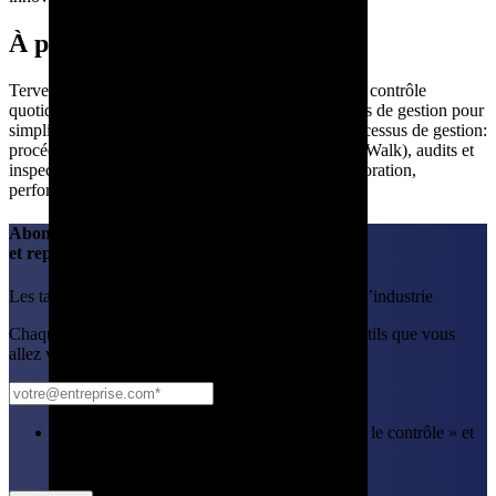
À propos de Tervene
Tervene est la plateforme connectée qui supporte le contrôle
quotidien des opérations. Tervene outille les équipes de gestion pour
simplifier le travail quotidien et standardiser les processus de gestion:
procédures digitales, tournées de plancher (Gemba Walk), audits et
inspections, réunions opérationnelles, tâches, amélioration,
performance de gestion.
Abonnez-vous à notre infolettre
et reprenez le contrôle
Les tactiques utilisées par plus de 1 000 leaders de l’industrie
Chaque mois : des nouvelles de l'industrie et des outils que vous
allez vraiment utiliser.
Oui, envoyez-moi l'infolettre « Reprendre le contrôle » et
les mises à jour de Tervene. ✉️
*