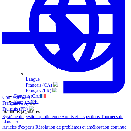
Langue
Français (CA)
Français (FR)
Français (CA)
Connexion 2.0
Français (FR)
Français (CA)
Français (FR)
Solutions populaires
Système de gestion quotidienne
Audits et inspections
Tournées de
plancher
Articles d'experts
Résolution de problèmes et amélioration continue