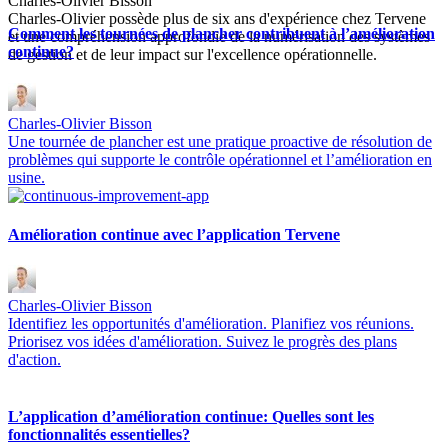
Charles-Olivier Bisson
Charles-Olivier possède plus de six ans d'expérience chez Tervene
Comment les tournées de plancher contribuent à l’amélioration
et une compréhension approfondie de la numérisation des systèmes
continue?
de gestion et de leur impact sur l'excellence opérationnelle.
Charles-Olivier Bisson
Une tournée de plancher est une pratique proactive de résolution de
problèmes qui supporte le contrôle opérationnel et l’amélioration en
usine.
Amélioration continue avec l’application Tervene
Charles-Olivier Bisson
Identifiez les opportunités d'amélioration. Planifiez vos réunions.
Priorisez vos idées d'amélioration. Suivez le progrès des plans
d'action.
L’application d’amélioration continue: Quelles sont les
fonctionnalités essentielles?