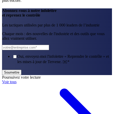
plus encore.
Abonnez-vous à notre infolettre
et reprenez le contrôle
Les tactiques utilisées par plus de 1 000 leaders de l’industrie
Chaque mois : des nouvelles de l'industrie et des outils que vous
allez vraiment utiliser.
Oui, envoyez-moi l'infolettre « Reprendre le contrôle » et
les mises à jour de Tervene. ✉️
*
Poursuivez votre lecture
Voir tous