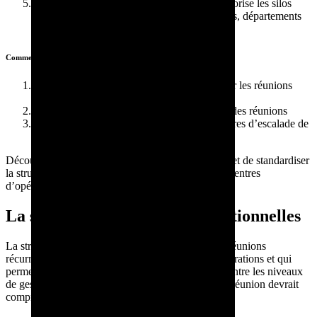
Les réunions sont peu connectées, ce qui favorise les silos
entre les différents métiers, fonctions supports, départements
et niveaux de gestion.
Comment surmonter les défis des réunions peu efficaces?
Outiller les équipes afin de préparer et animer les réunions
efficacement
Standardiser la récurrence et le déroulement des réunions
Structurer les niveaux de réunions et les critères d’escalade de
l’information
Découvrez comment un outil tel que Tervene permet de standardiser
la structure de réunions chez les manufacturiers et centres
d’opérations.
La structure de réunions opérationnelles
La structure de réunion comprend l’ensemble des réunions
récurrentes qui sont nécessaires au contrôle des opérations et qui
permettent de partager efficacement l’information entre les niveaux
de gestion et les équipes support. Une structure de réunion devrait
comprendre: