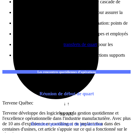
Plusieurs niveaux de réunions permettant une cascade de
l’information
Des critères d’escalades de problématiques pour assurer la
prise en charge au bon niveau de gestion
Une méthode de transfert efficace de l’information: points de
discussion, fichiers et photos
Une rétroaction allant jusqu’aux chefs d’équipes et employés
suite aux décisions prises
Une rencontre dédiée aux
transferts de quart
pour les
changements d’équipe
Des rencontres départementales ou entre fonctions supports
Les rencontres quotidiennes d’opérations
7h30 AM
Réunion de début de quart
Tervene Québec
↓ ↑
Tervene développe des logiciels pour la gestion quotidienne et
9h AM
l'excellence opérationnelle dans l'industrie manufacturière. Avec plus
de 10 ans d'expérience en coaching et en implantation dans des
Réunion quotidienne de production
centaines d'usines, cet article s'appuie sur ce qui a fonctionné sur le