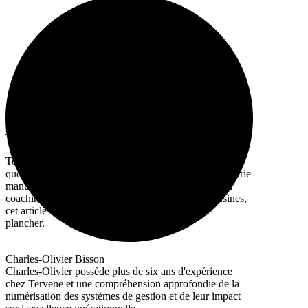
Tervene Québec
Tervene développe des logiciels pour la gestion
quotidienne et l'excellence opérationnelle dans l'industrie
manufacturière. Avec plus de 10 ans d'expérience en
coaching et en implantation dans des centaines d'usines,
cet article s'appuie sur ce qui a fonctionné sur le
plancher.
Charles-Olivier Bisson
Charles-Olivier possède plus de six ans d'expérience
chez Tervene et une compréhension approfondie de la
numérisation des systèmes de gestion et de leur impact