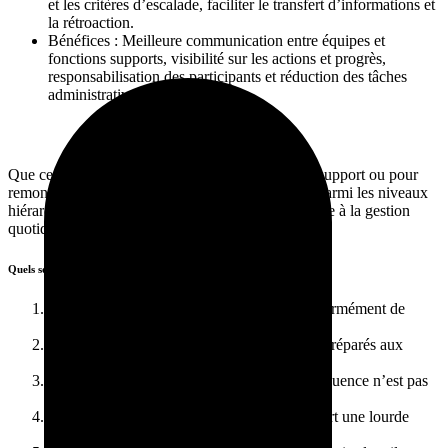
et les critères d’escalade, faciliter le transfert d’informations et
la rétroaction.
Bénéfices : Meilleure communication entre équipes et
fonctions supports, visibilité sur les actions et progrès,
responsabilisation des participants et réduction des tâches
administratives.
Que ce soit pour briser les silos entre les groupes support ou pour
remonter efficacement les problématiques terrain parmi les niveaux
hiérarchiques, la structure de réunions est essentielle à la gestion
quotidienne des opérations.
Quels sont les
défis liés aux réunions
?
Les superviseurs et gestionnaires passent énormément de
temps en réunions.
Beaucoup de participants se présentent mal préparés aux
réunions.
Les réunions sont peu standardisées et la fréquence n’est pas
toujours respectée.
Le suivi des actions entre les réunions requiert une lourde
tâche administrative.